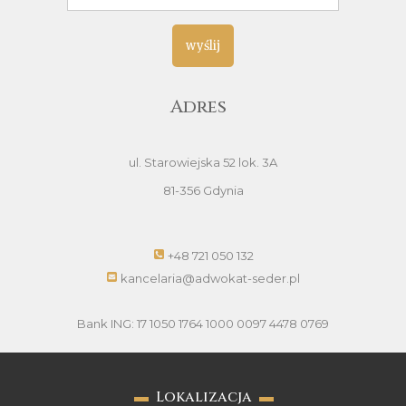
wyślij
Adres
ul. Starowiejska 52 lok. 3A
81-356 Gdynia
+48 721 050 132
kancelaria@adwokat-seder.pl
Bank ING: 17 1050 1764 1000 0097 4478 0769
▬
Lokalizacja
▬