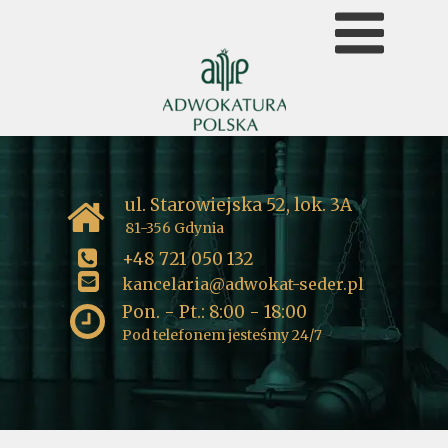
ul. Starowiejska 52, lok. 3A
81-356 Gdynia
+48 721 050 132
kancelaria@adwokat-seder.pl
Pon. - Pt.: 8:00 - 18:00
Pod telefonem jesteśmy 24/7