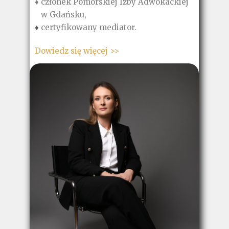
♦ członek Pomorskiej Izby Adwokackiej
w Gdańsku,
♦
certyfikowany mediator.
Dowiedz się więcej >>