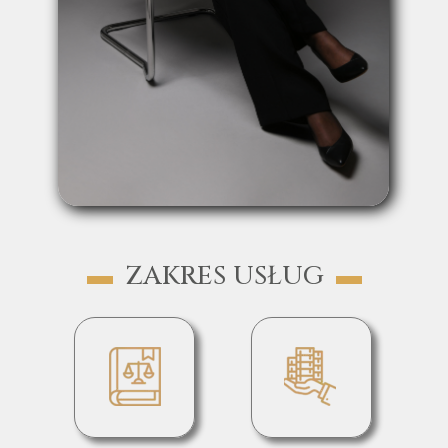
▬
▬
ZAKRES USŁUG