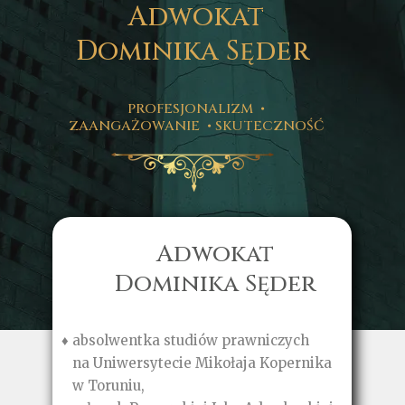
Adwokat
Dominika Sęder
PROFESJONALIZM •
ZAANGAŻOWANIE • SKUTECZNOŚĆ
Adwokat
Dominika Sęder
♦ absolwentka studiów prawniczych
na Uniwersytecie Mikołaja Kopernika
w Toruniu,