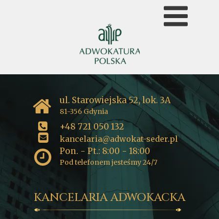
ul. Starowiejska 52, lok. 3A
81-356 Gdynia
+48 721 050 132
kancelaria@adwokat-seder.pl
Pon. - Pt.: 8:00 - 18:00
Pod telefonem jesteśmy 24/7
KANCELARIA ADWOKACKA