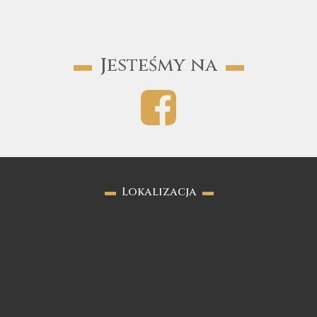
▬
▬
Jesteśmy na
▬
Lokalizacja
▬