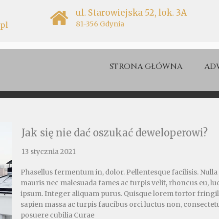
ul. Starowiejska 52, lok. 3A
81-356 Gdynia
pl
STRONA GŁÓWNA
AD
Jak się nie dać oszukać deweloperowi?
13 stycznia 2021
Phasellus fermentum in, dolor. Pellentesque facilisis. Null
mauris nec malesuada fames ac turpis velit, rhoncus eu, luc
ipsum. Integer aliquam purus. Quisque lorem tortor fringill
sapien massa ac turpis faucibus orci luctus non, consectetue
posuere cubilia Curae