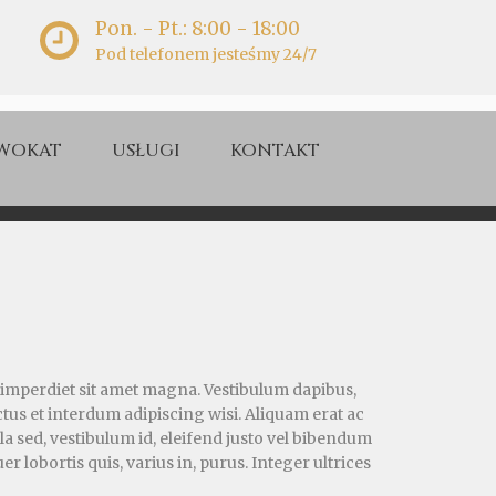
Pon. - Pt.: 8:00 - 18:00
Pod telefonem jesteśmy 24/7
WOKAT
USŁUGI
KONTAKT
a imperdiet sit amet magna. Vestibulum dapibus,
tus et interdum adipiscing wisi. Aliquam erat ac
a sed, vestibulum id, eleifend justo vel bibendum
r lobortis quis, varius in, purus. Integer ultrices