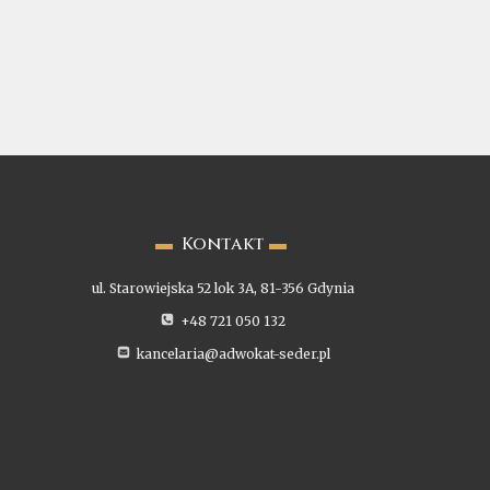
▬
Kontakt
▬
ul. Starowiejska 52 lok 3A, 81-356 Gdynia
+48 721 050 132
kancelaria@adwokat-seder.pl